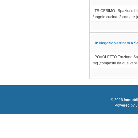
TRICESIMO : Spazioso bica
/angolo cucina, 2 camere (u
0: Negozio vetrinato a Sa
POVOLETTO Frazione Salt :
mq ,composto da due vani +
© 2026
Immobil
Powered by
J